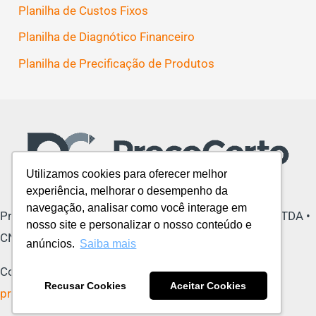
Planilha de Custos Fixos
Planilha de Diagnótico Financeiro
Planilha de Precificação de Produtos
Utilizamos cookies para oferecer melhor
experiência, melhorar o desempenho da
navegação, analisar como você interage em
Preço Certo Precificação e Indicadores Financeiros LTDA •
nosso site e personalizar o nosso conteúdo e
CNPJ: 27.559.516/0001-27
anúncios.
Saiba mais
Copyright © 2026 Blog Preço Certo |
Política de
Recusar Cookies
Aceitar Cookies
privacidade