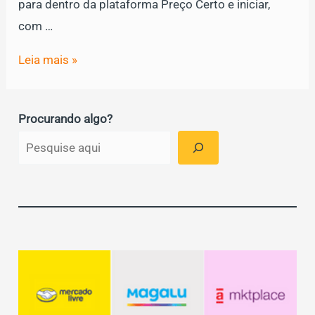
para dentro da plataforma Preço Certo e iniciar,
com …
Preço
Leia mais »
Certo
e
Procurando algo?
Bling
firmam
parceria
para
resolver
o
problema
da
precificação