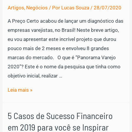
Sucesso
Artigos
,
Negócios
/ Por
Lucas Souza
/
28/07/2020
Financeiro
em
A Preço Certo acabou de lançar um diagnóstico das
2020
empresas varejistas, no Brasil! Neste breve artigo,
para
eu vou apresentar este incrível projeto que durou
você
pouco mais de 2 meses e envolveu 8 grandes
se
marcas do mercado. O que é “Panorama Varejo
inspirar
2020”? Este é o nome da pesquisa que tinha como
em
objetivo inicial, realizar …
2021!
Conheça
Leia mais »
todos
os
5 Casos de Sucesso Financeiro
resultados
em 2019 para você se Inspirar
da