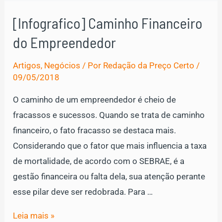
de
[Infografico] Caminho Financeiro
empreendedorismo
do Empreendedor
para
empreendedores
Artigos
,
Negócios
/ Por
Redação da Preço Certo
/
ávidos
09/05/2018
por
O caminho de um empreendedor é cheio de
crescimento
fracassos e sucessos. Quando se trata de caminho
financeiro, o fato fracasso se destaca mais.
Considerando que o fator que mais influencia a taxa
de mortalidade, de acordo com o SEBRAE, é a
gestão financeira ou falta dela, sua atenção perante
esse pilar deve ser redobrada. Para …
[Infografico]
Leia mais »