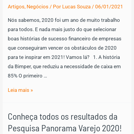
Artigos
,
Negócios
/ Por
Lucas Souza
/
06/01/2021
Preço
Certo
Nós sabemos, 2020 foi um ano de muito trabalho
que
para todos. E nada mais justo do que selecionar
você
boas histórias de sucesso financeiro de empresas
precisa
que conseguiram vencer os obstáculos de 2020
conhecer!
para te inspirar em 2021! Vamos lá? 1. A história
da Bimper, que reduziu a necessidade de caixa em
85% O primeiro …
Conheça
Leia mais »
esses
12
Conheça todos os resultados da
Casos
Pesquisa Panorama Varejo 2020!
de