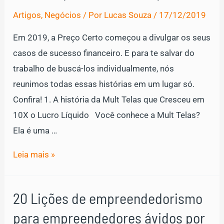
Pesquisa
Artigos
,
Negócios
/ Por
Lucas Souza
/
17/12/2019
Panorama
Varejo
Em 2019, a Preço Certo começou a divulgar os seus
2020!
casos de sucesso financeiro. E para te salvar do
trabalho de buscá-los individualmente, nós
reunimos todas essas histórias em um lugar só.
Confira! 1. A história da Mult Telas que Cresceu em
10X o Lucro Líquido Você conhece a Mult Telas?
Ela é uma …
5
Leia mais »
Casos
de
20 Lições de empreendedorismo
Sucesso
para empreendedores ávidos por
Financeiro