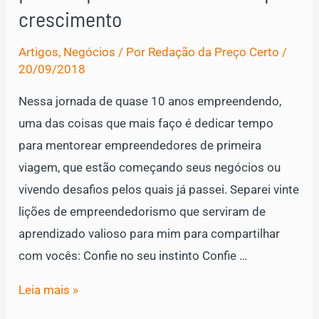
em
crescimento
2019
Artigos
,
Negócios
/ Por
Redação da Preço Certo
/
para
20/09/2018
você
se
Nessa jornada de quase 10 anos empreendendo,
Inspirar
uma das coisas que mais faço é dedicar tempo
para mentorear empreendedores de primeira
viagem, que estão começando seus negócios ou
vivendo desafios pelos quais já passei. Separei vinte
lições de empreendedorismo que serviram de
aprendizado valioso para mim para compartilhar
com vocês: Confie no seu instinto Confie …
20
Leia mais »
Lições