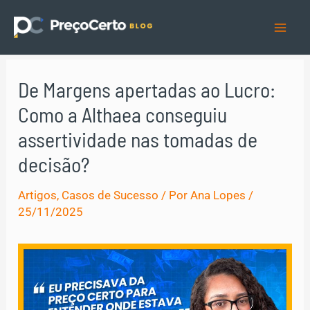
Ir
para
Mai
o
Men
conteúdo
De Margens apertadas ao Lucro:
Como a Althaea conseguiu
assertividade nas tomadas de
decisão?
Artigos
,
Casos de Sucesso
/ Por
Ana Lopes
/
25/11/2025