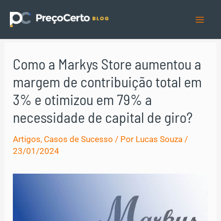
Ir
para
Mai
o
Men
conteúdo
Como a Markys Store aumentou a
margem de contribuição total em
3% e otimizou em 79% a
necessidade de capital de giro?
Artigos
,
Casos de Sucesso
/ Por
Lucas Souza
/
23/01/2024