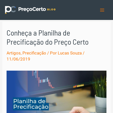
Ir
para
Mai
o
Men
conteúdo
Conheça a Planilha de
Precificação do Preço Certo
Artigos
,
Precificação
/ Por
Lucas Souza
/
11/06/2019