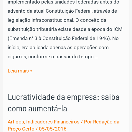
implementado pelas unidades federadas antes do
advento da atual Constituição Federal, através de
legislação infraconstitucional. O conceito da
substituição tributária existe desde a época do ICM
(Emenda n° 3 à Constituição Federal de 1946). No
início, era aplicada apenas às operações com
cigarros, conforme o passar do tempo …
Substituição
Leia mais »
Tributária:
O
Lucratividade da empresa: saiba
que
como aumentá-la
eu
preciso
Artigos
,
Indicadores Financeiros
/ Por
Redação da
saber?
Preço Certo
/
05/05/2016