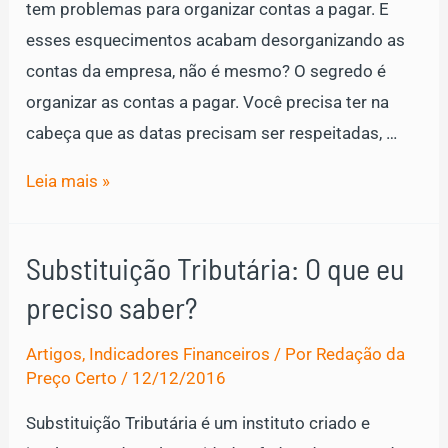
tem problemas para organizar contas a pagar. E
esses esquecimentos acabam desorganizando as
contas da empresa, não é mesmo? O segredo é
organizar as contas a pagar. Você precisa ter na
cabeça que as datas precisam ser respeitadas, …
Contas
Leia mais »
atrasadas?
Saiba
Substituição Tributária: O que eu
como
preciso saber?
organizar
contas
Artigos
,
Indicadores Financeiros
/ Por
Redação da
a
Preço Certo
/
12/12/2016
pagar
Substituição Tributária é um instituto criado e