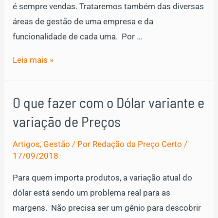
é sempre vendas. Trataremos também das diversas
áreas de gestão de uma empresa e da
funcionalidade de cada uma. Por …
Por
Leia mais »
que
gestão
O que fazer com o Dólar variante e
é
variação de Preços
subestimada
e
Artigos
,
Gestão
/ Por
Redação da Preço Certo
/
o
17/09/2018
foco
Para quem importa produtos, a variação atual do
sempre
dólar está sendo um problema real para as
é
margens. Não precisa ser um gênio para descobrir
vendas