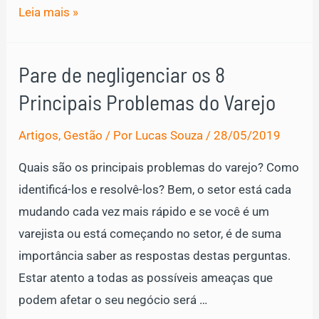
Como
Leia mais »
estratégias
digitais
Pare de negligenciar os 8
podem
Principais Problemas do Varejo
auxiliar
no
Artigos
,
Gestão
/ Por
Lucas Souza
/
28/05/2019
seu
sistema
Quais são os principais problemas do varejo? Como
de
identificá-los e resolvê-los? Bem, o setor está cada
cobrança
mudando cada vez mais rápido e se você é um
varejista ou está começando no setor, é de suma
importância saber as respostas destas perguntas.
Estar atento a todas as possíveis ameaças que
podem afetar o seu negócio será …