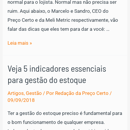
normal para o lojista. Normal mas não precisa ser
Preços
ruim. Aqui abaixo, o Marcelo e Sandro, CEO do
Preço Certo e da Meli Metric respectivamente, vão
falar das dicas que eles tem para dar a você: …
Como
Leia mais »
lidar
com
Veja 5 indicadores essenciais
condições
para gestão do estoque
extremas
do
Artigos
,
Gestão
/ Por
Redação da Preço Certo
/
fornecedor?
09/09/2018
Ter a gestão do estoque preciso é fundamental para
o bom funcionamento de qualquer empresa.