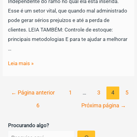
Independente do ramo no qual ela está inserida.
Esse é um setor vital, que quando mal administrado
pode gerar sérios prejuízos e até a perda de
clientes. LEIA TAMBÉM: Controle de estoque:
principais metodologias E para te ajudar a melhorar
…
Veja
Leia mais »
5
indicadores
Paginação
essenciais
←
Página anterior
1
…
3
4
5
de
para
6
Próxima página
→
posts
gestão
do
Procurando algo?
estoque