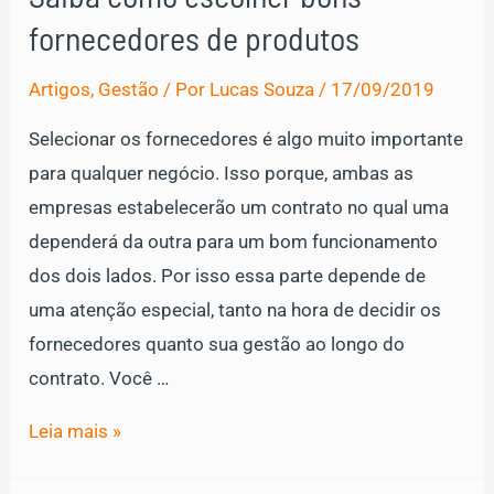
gestão
fornecedores de produtos
de
estoque
Artigos
,
Gestão
/ Por
Lucas Souza
/
17/09/2019
para
sua
Selecionar os fornecedores é algo muito importante
empresa
para qualquer negócio. Isso porque, ambas as
melhorar
empresas estabelecerão um contrato no qual uma
nas
dependerá da outra para um bom funcionamento
vendas
dos dois lados. Por isso essa parte depende de
uma atenção especial, tanto na hora de decidir os
fornecedores quanto sua gestão ao longo do
contrato. Você …
Saiba
Leia mais »
como