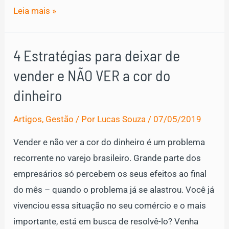
Pare
Leia mais »
de
negligenciar
4 Estratégias para deixar de
os
vender e NÃO VER a cor do
8
Principais
dinheiro
Problemas
Artigos
,
Gestão
/ Por
Lucas Souza
/
07/05/2019
do
Varejo
Vender e não ver a cor do dinheiro é um problema
recorrente no varejo brasileiro. Grande parte dos
empresários só percebem os seus efeitos ao final
do mês – quando o problema já se alastrou. Você já
vivenciou essa situação no seu comércio e o mais
importante, está em busca de resolvê-lo? Venha