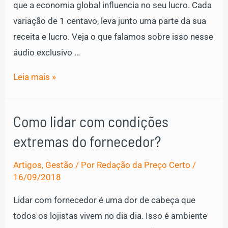
que a economia global influencia no seu lucro. Cada
variação de 1 centavo, leva junto uma parte da sua
receita e lucro. Veja o que falamos sobre isso nesse
áudio exclusivo …
O
Leia mais »
que
fazer
Como lidar com condições
com
extremas do fornecedor?
o
Dólar
Artigos
,
Gestão
/ Por
Redação da Preço Certo
/
variante
16/09/2018
e
Lidar com fornecedor é uma dor de cabeça que
variação
todos os lojistas vivem no dia dia. Isso é ambiente
de