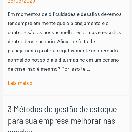
26/03/2020
Em momentos de dificuldades e desafios devemos
ter sempre em mente que o planejamento e o
controle são as nossas melhores armas e escudos
dentro desse cenário. Afinal, se falta de
planejamento já afeta negativamente no mercado
normal do nosso dia a dia, imagine em um cenário
de crise, não é mesmo? Por isso te …
O
Leia mais »
que
fazer
3 Métodos de gestão de estoque
para
para sua empresa melhorar nas
reduzir
os
vendas