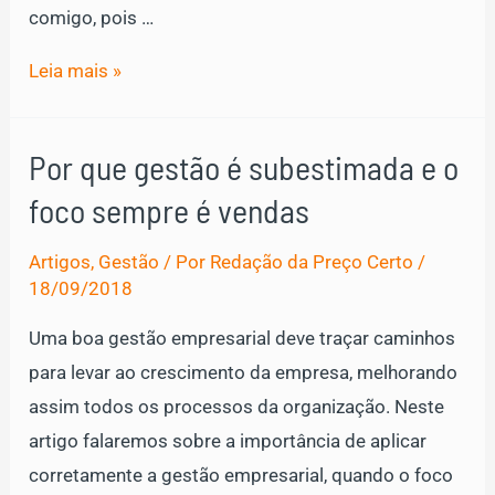
comigo, pois …
4
Leia mais »
Estratégias
para
Por que gestão é subestimada e o
deixar
foco sempre é vendas
de
vender
Artigos
,
Gestão
/ Por
Redação da Preço Certo
/
e
18/09/2018
NÃO
Uma boa gestão empresarial deve traçar caminhos
VER
para levar ao crescimento da empresa, melhorando
a
assim todos os processos da organização. Neste
cor
artigo falaremos sobre a importância de aplicar
do
corretamente a gestão empresarial, quando o foco
dinheiro