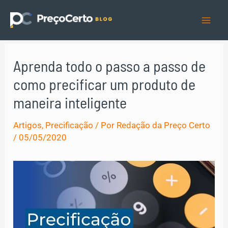
Ir
para
Mai
o
Men
conteúdo
Aprenda todo o passo a passo de
como precificar um produto de
maneira inteligente
Artigos
,
Precificação
/ Por
Redação da Preço Certo
/
05/05/2020