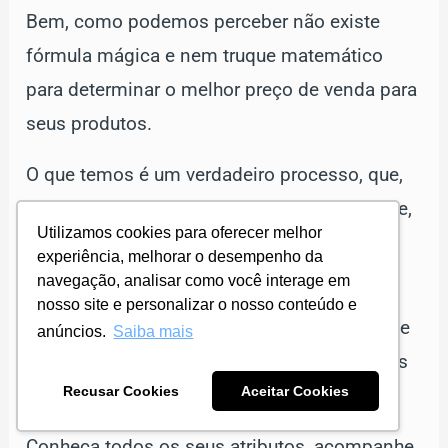
Bem, como podemos perceber não existe
fórmula mágica e nem truque matemático
para determinar o melhor preço de venda para
seus produtos.
O que temos é um verdadeiro processo, que,
sendo executando correta e cuidadosamente,
Utilizamos cookies para oferecer melhor
aumentam as chances de realizar uma boa
experiência, melhorar o desempenho da
venda.
navegação, analisar como você interage em
nosso site e personalizar o nosso conteúdo e
Afinal, é muito mais fácil ajustar um preço de
anúncios.
Saiba mais
venda quando conhecemos nossas margens
Recusar Cookies
Aceitar Cookies
e sabemos até onde podemos chegar.
Conheça todos os seus atributos, acompanhe